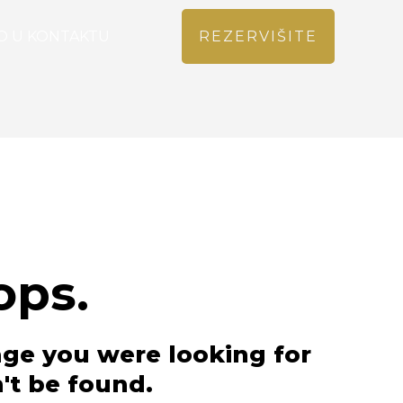
O U KONTAKTU
REZERVIŠITE
ops.
ge you were looking for
't be found.