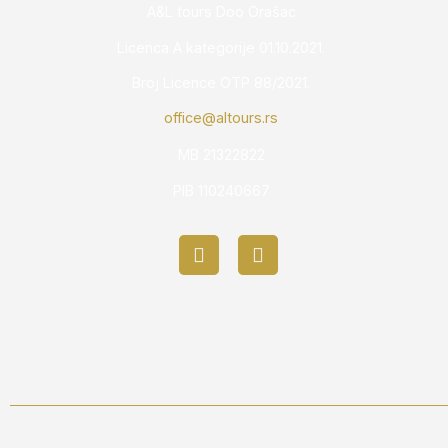
A&L tours Doo Orašac
Licenca A kategorije 01.10.2021.
Broj Licence OTP 88/2021.
office@altours.rs
MB 21322822
PIB 110240667