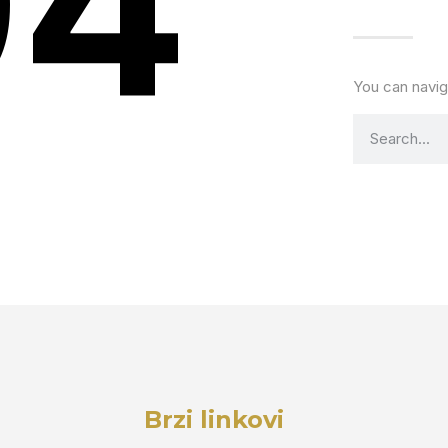
04
You can navig
Brzi linkovi