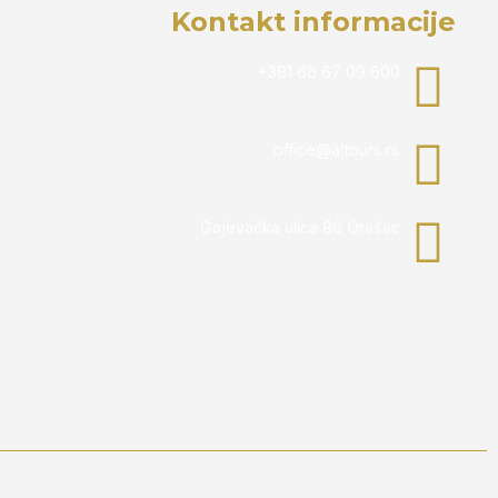
Kontakt informacije
+381 66 67 09 600
office@altours.rs
Gajevačka ulica 86 Orašac